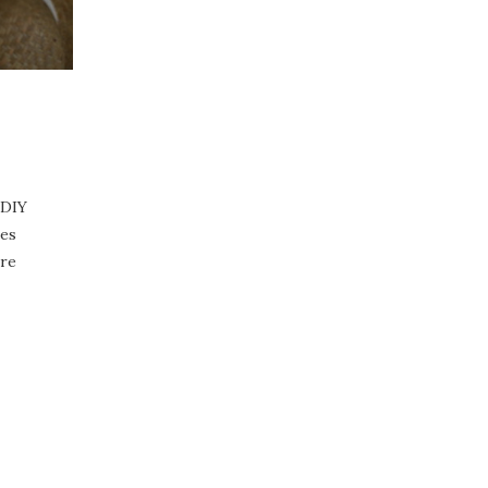
 DIY
ies
ore